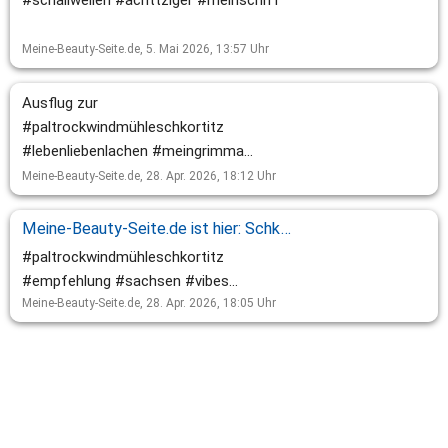
Meine-Beauty-Seite.de,
5. Mai 2026, 13:57
Uhr
Ausflug zur
#paltrockwindmühleschkortitz
#lebenliebenlachen #meingrimma
#mithund #weekend
Meine-Beauty-Seite.de,
28. Apr. 2026, 18:12
Uhr
Meine-Beauty-Seite.de ist hier: Schkortitz, Sachsen, Germany.
#paltrockwindmühleschkortitz
#empfehlung #sachsen #vibes
#sundaytrip🚗
Meine-Beauty-Seite.de,
28. Apr. 2026, 18:05
Uhr