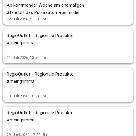
Ab kommender Woche am ehemaligen
Standort des Pizzaautomaten in der
Vorwerkstraße 29 in Grimma: Snacks &
12. Juli 2026, 21:34
Uhr
Softdrinks 24/7
RegioOutlet - Regionale Produkte
#meingrimma
11. Juli 2026, 13:54
Uhr
RegioOutlet - Regionale Produkte
#meingrimma
10. Juli 2026, 10:51
Uhr
RegioOutlet - Regionale Produkte
#meingrimma
29. Juni 2026, 17:52
Uhr